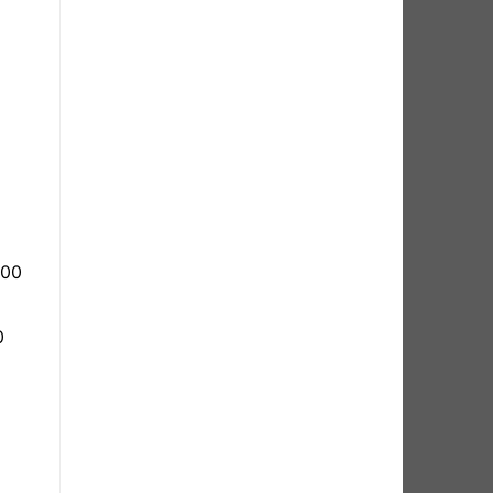
000
0