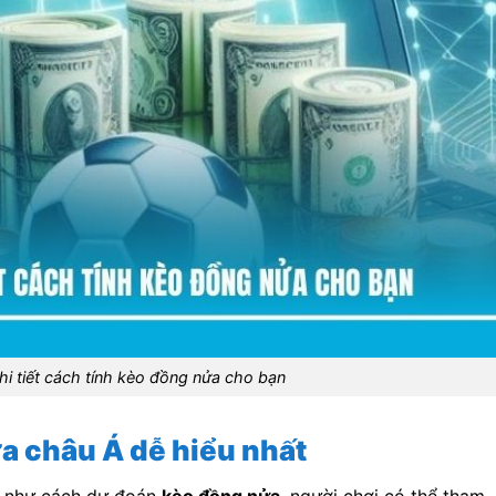
i tiết cách tính kèo đồng nửa cho bạn
a châu Á dễ hiểu nhất
g như cách dự đoán
kèo đồng nửa
, người chơi có thể tham