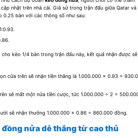
cập nhật trên nhà cái. Giả sử trong trận đấu giữa Qatar và
 0.25 bàn với các thông số như sau:
1:0.93.
.86.
 cho kèo 1/4 bàn trong trận đấu này, kết quả nhận được sẽ
ọn cửa trên sẽ nhận tiền thắng là 1.000.000 × 0.93 = 930.
trên sẽ mất một nửa tiền cược, tức 1.000.000 ÷ 2 = 500.00
dưới sẽ nhận thưởng 1.000.000 × 0.86 = 860.000 đồng.
 đồng nửa dễ thắng từ cao thủ