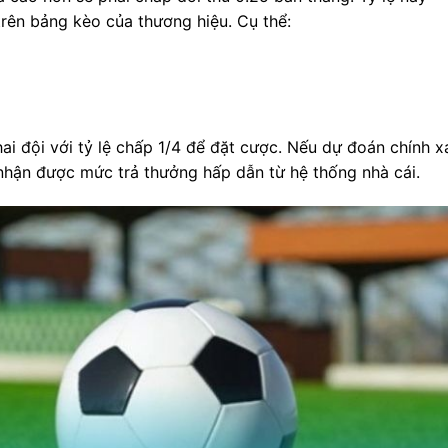
trên bảng kèo của thương hiệu. Cụ thể:
ai đội với tỷ lệ chấp 1/4 để đặt cược. Nếu dự đoán chính x
 nhận được mức trả thưởng hấp dẫn từ hệ thống nhà cái.