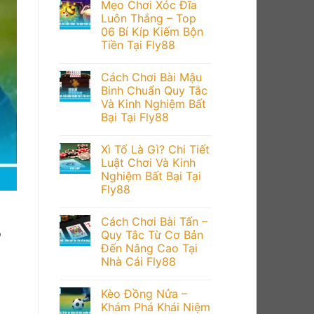
Mẹo Chơi Xóc Đĩa
Luôn Thắng – Top
06 Bí Kíp Kiếm Bộn
Tiền Tại Fly88
Cách Chơi Bài Mậu
Binh Chuẩn Quy Tắc
Và Kinh Nghiệm Bất
Bại Tại Fly88
Xì Tố Là Gì? Chi Tiết
Luật Chơi Và Kinh
Nghiệm Bất Bại Tại
Fly88
Cách Chơi Bài Tấn –
ó
Quy Tắc Từ Cơ Bản
Đến Nâng Cao Tại
Nhà Cái Fly88
Kèo Đồng Nửa –
Khám Phá Khái Niệm