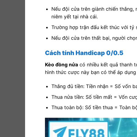
Nếu đội cửa trên giành chiến thắng, 
niêm yết tại nhà cái.
Trường hợp trận đấu kết thúc với tỷ 
Nếu đội cửa trên thất bại, người chọ
Cách tính Handicap 0/0.5
Kèo đồng nửa
có nhiều kết quả thanh to
hình thức cược này bạn có thể áp dụng 
Thắng đủ tiền: Tiền nhận = Số vốn b
Thua nửa tiền: Số tiền mất = Vốn cư
Thua toàn bộ: Số tiền thua = Toàn b