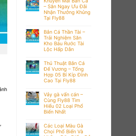
Khuyến Mãi Bắn Cá
– Săn Ngay Ưu Đãi
Nhận Thưởng Khủng
Tại Fly88
Bắn Cá Thần Tài –
Trải Nghiệm Săn
Kho Báu Rước Tài
Lộc Hấp Dẫn
Thủ Thuật Bắn Cá
Đế Vương – Tổng
Hợp 05 Bí Kíp Đỉnh
Cao Tại Fly88
g
ránh
Vảy gà vấn cán –
Cùng Fly88 Tìm
Hiểu 02 Loại Phổ
Biến Nhất
,
Các Loại Màu Gà
Chọi Phổ Biến Và