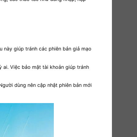
ều này giúp tránh các phiên bản giả mạo
 ai. Việc bảo mật tài khoản giúp tránh
 Người dùng nên cập nhật phiên bản mới