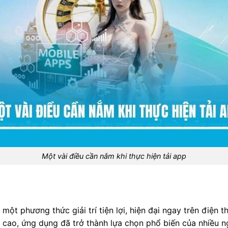
Một vài điều cần nắm khi thực hiện tải app
t phương thức giải trí tiện lợi, hiện đại ngay trên điện tho
cao, ứng dụng đã trở thành lựa chọn phổ biến của nhiều ngư