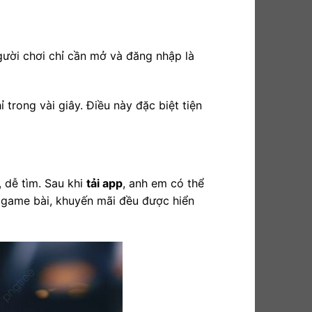
gười chơi chỉ cần mở và đăng nhập là
 trong vài giây. Điều này đặc biệt tiện
 dễ tìm. Sau khi
tải app
, anh em có thể
, game bài, khuyến mãi đều được hiển