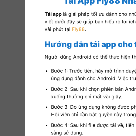
Tải App Fly88 Nha
Tải app
là giải pháp tối ưu dành cho nh
viết dưới đây sẽ giúp bạn hiểu rõ lợi í
vài phút tại
Fly88
.
Hướng dẫn tải app cho t
Người dùng Android có thể thực hiện th
Bước 1: Trước tiên, hãy mở trình duy
ứng dụng dành cho Android. Việc tru
Bước 2: Sau khi chọn phiên bản Andro
xuống thường chỉ mất vài giây.
Bước 3: Do ứng dụng không được phát
Hội viên chỉ cần bật quyền này trong 
Bước 4: Sau khi file được tải về, tiế
sàng sử dụng.