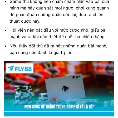
Game thủ không nên chăm chăm nhìn vào bài của
mình mà hãy quan sát mọi người chơi xung quanh
để phán đoán những quân còn lại, đưa ra chiến
thuật cược hay.
Hội viên nên bắt đầu với mức cược nhỏ, giấu bài
mạnh và ra khi cần thiết để chốt hạ chiến thắng.
Nếu thấy đối thủ đã ra hết những quân bài mạnh,
bạn cũng nên đánh lá giá trị lớn.