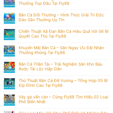
Thưởng Top Đầu Tại Fly88
Bắn Cá Đổi Thưởng – Hình Thức Giải Trí Độc
Đáo Săn Thưởng Uy Tín
Chiến Thuật Xả Đạn Bắn Cá Hiệu Quả Với 06 Bí
Quyết Cao Thủ Tại Fly88
Khuyến Mãi Bắn Cá – Săn Ngay Ưu Đãi Nhận
Thưởng Khủng Tại Fly88
Bắn Cá Thần Tài – Trải Nghiệm Săn Kho Báu
Rước Tài Lộc Hấp Dẫn
Thủ Thuật Bắn Cá Đế Vương – Tổng Hợp 05 Bí
Kíp Đỉnh Cao Tại Fly88
Vảy gà vấn cán – Cùng Fly88 Tìm Hiểu 02 Loại
Phổ Biến Nhất