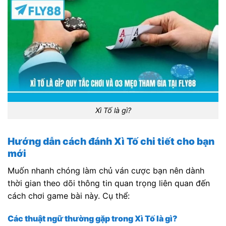
Xì Tố là gì?
Hướng dẫn cách đánh Xì Tố chi tiết cho bạn
mới
Muốn nhanh chóng làm chủ ván cược bạn nên dành
thời gian theo dõi thông tin quan trọng liên quan đến
cách chơi game bài này. Cụ thể:
Các thuật ngữ thường gặp trong Xì Tố là gì?